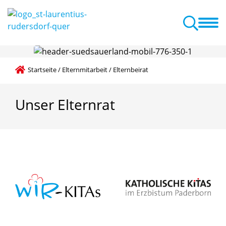
te
Elternmitarbeit
Neuigkeiten
A-Z Liste
Familienzentrum
Startseite
/
Elternmitarbeit
/
Elternbeirat
Unser
Elternrat